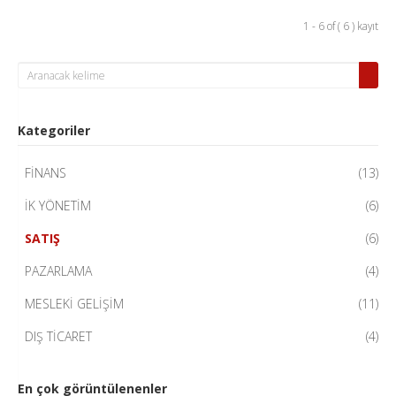
1 - 6 of ( 6 ) kayıt
Kategoriler
FİNANS
(13)
İK YÖNETİM
(6)
SATIŞ
(6)
PAZARLAMA
(4)
MESLEKİ GELİŞİM
(11)
DIŞ TİCARET
(4)
En çok görüntülenenler