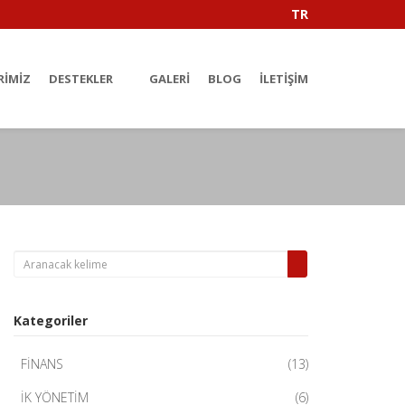
TR
RIMIZ
DESTEKLER
GALERI
BLOG
İLETIŞIM
Kategoriler
FİNANS
(13)
İK YÖNETİM
(6)