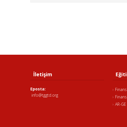
İletişim
Eğiti
Eposta:
Finans
info@tggtd.org
Finans
AR-GE