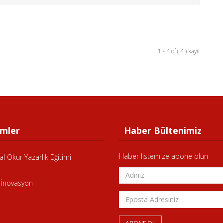
1 - 4 of ( 4 ) kayıt
mler
Haber Bültenimiz
Haber listemize abone olun
al Okur Yazarlık Eğitimi
 İnovasyon