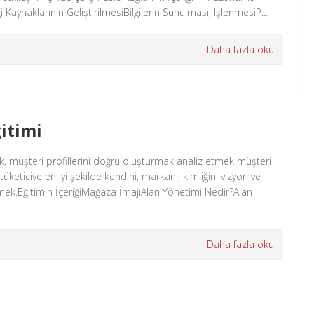
Kaynaklarının GeliştirilmesiBilgilerin Sunulması, IşlenmesiP...
Daha fazla oku
itimi
k, müşteri profillerini doğru oluşturmak analiz etmek müşteri
eticiye en iyi şekilde kendini, markanı, kimliğini vizyon ve
mek.Eğitimin İçeriğiMağaza İmajıAlan Yönetimi Nedir?Alan
Daha fazla oku