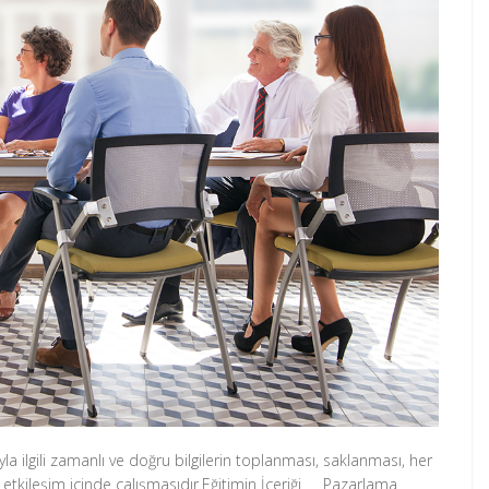
 ilgili zamanlı ve doğru bilgilerin toplanması, saklanması, her
n etkileşim içinde çalışmasıdır.Eğitimin İçeriği Pazarlama