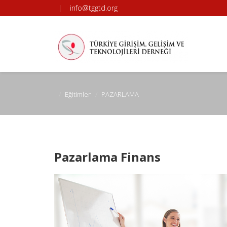
|
info@tggtd.org
Eğitimler
PAZARLAMA
Pazarlama Finans