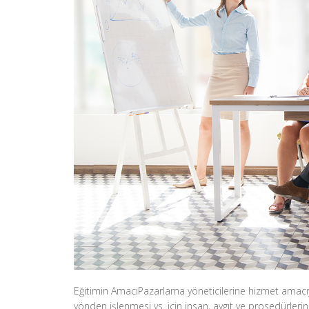
Eğitimin AmacıPazarlama yöneticilerine hizmet amacıyla
yönden işlenmesi vs. için insan, aygıt ve prosedürleri