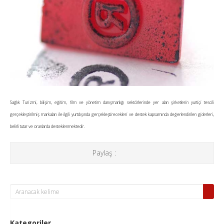
Sağlık Turizmi, bilişim, eğitim, film ve yönetim danışmanlığı sektörlerinde yer alan şirketlerin yurtiçi tescili
gerçekleştirilmiş markaları ile ilgili yurtdışında gerçekleştirecekleri ve destek kapsamında değerlendirilen giderleri,
belirli tutar ve oranlarda desteklenmektedir.
Paylaş :
Kategoriler