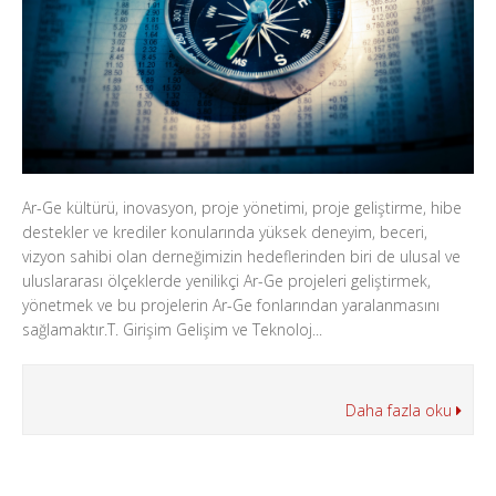
Ar-Ge kültürü, inovasyon, proje yönetimi, proje geliştirme, hibe
destekler ve krediler konularında yüksek deneyim, beceri,
vizyon sahibi olan derneğimizin hedeflerinden biri de ulusal ve
uluslararası ölçeklerde yenilikçi Ar-Ge projeleri geliştirmek,
yönetmek ve bu projelerin Ar-Ge fonlarından yaralanmasını
sağlamaktır.T. Girişim Gelişim ve Teknoloj...
Daha fazla oku