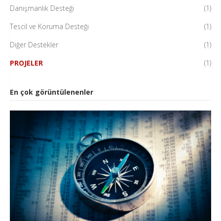
Danışmanlık Desteği
(1)
Tescil ve Koruma Desteği
(1)
Diğer Destekler
(1)
PROJELER
(1)
En çok görüntülenenler