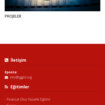
PROJELER
İletişim
Eposta:
info@tggtd.org
Eğitimler
Finansal Okur Yazarlık Eğitimi